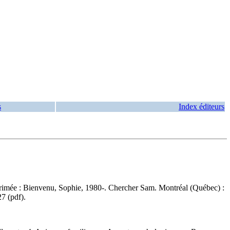
s
Index éditeurs
rimée :
Bienvenu, Sophie, 1980-. Chercher Sam. Montréal (Québec) :
7 (pdf)
.