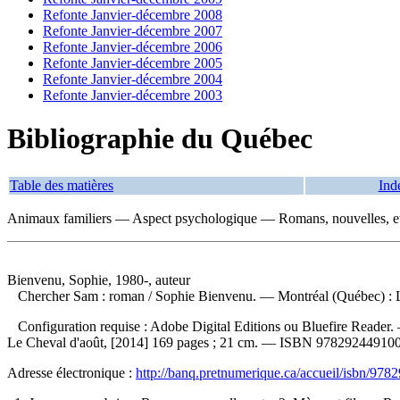
Refonte Janvier-décembre 2008
Refonte Janvier-décembre 2007
Refonte Janvier-décembre 2006
Refonte Janvier-décembre 2005
Refonte Janvier-décembre 2004
Refonte Janvier-décembre 2003
Bibliographie du Québec
Table des matières
Ind
Animaux familiers — Aspect psychologique — Romans, nouvelles, e
Bienvenu, Sophie, 1980-, auteur
Chercher Sam : roman
/ Sophie Bienvenu. — Montréal (Québec) : L
Configuration requise : Adobe Digital Editions ou Bluefire Reader. 
Le Cheval d'août, [2014] 169 pages ; 21 cm. —
ISBN
97829244910
Adresse électronique :
http://banq.pretnumerique.ca/accueil/isbn/97