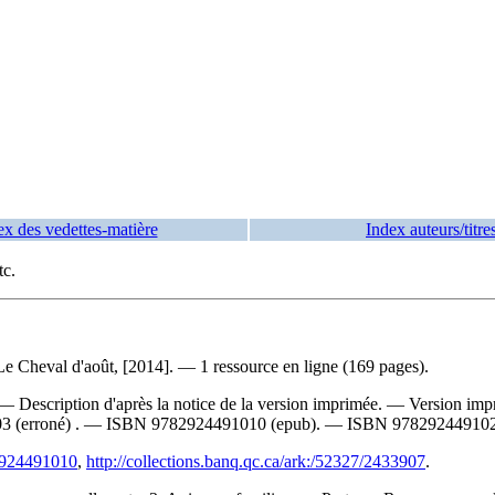
ex des vedettes-matière
Index auteurs/titre
tc.
e Cheval d'août, [2014]. — 1 ressource en ligne (169 pages).
— Description d'après la notice de la version imprimée. —
Version imp
03
(erroné) . —
ISBN
9782924491010 (epub)
. —
ISBN
978292449102
82924491010
,
http://collections.banq.qc.ca/ark:/52327/2433907
.