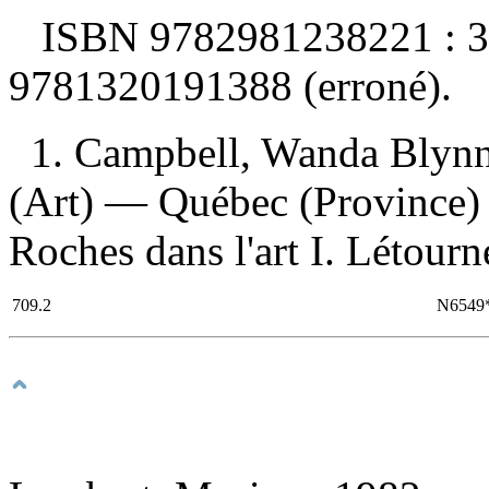
ISBN
9782981238221 :
3
9781320191388
(erroné).
1. Campbell, Wanda Blynn, 
(Art) — Québec (Province) 
Roches dans l'art I. Létourne
709.2
N6549