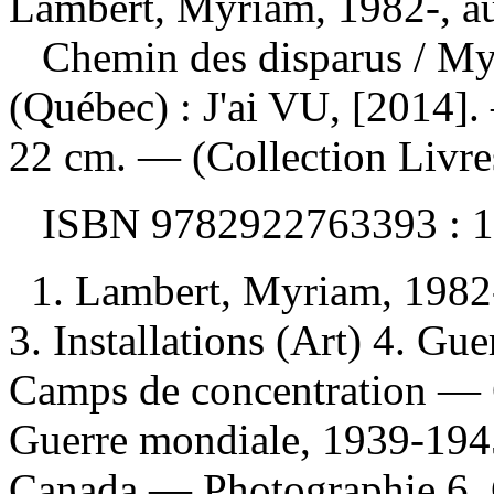
Lambert, Myriam, 1982-, a
Chemin des disparus
/ M
(Québec) : J'ai VU, [2014]. 
22 cm. — (Collection Livres 
ISBN
9782922763393 :
1
1. Lambert, Myriam, 1982-
3. Installations (Art) 4. G
Camps de concentration —
Guerre mondiale, 1939-19
Canada — Photographie 6.