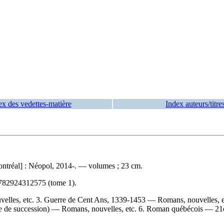
ex des vedettes-matière
Index auteurs/titre
ontréal] : Néopol, 2014-. — volumes ; 23 cm.
782924312575 (tome 1)
.
velles, etc. 3. Guerre de Cent Ans, 1339-1453 — Romans, nouvelles,
e de succession) — Romans, nouvelles, etc. 6. Roman québécois — 21e 