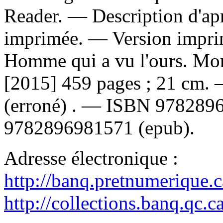
Reader. — Description d'apr
imprimée. —
Version impr
Homme qui a vu l'ours. Mon
[2015] 459 pages ; 21 cm.
(erroné) . —
ISBN
9782896
9782896981571 (epub)
.
Adresse électronique :
http://banq.pretnumerique.
http://collections.banq.qc.