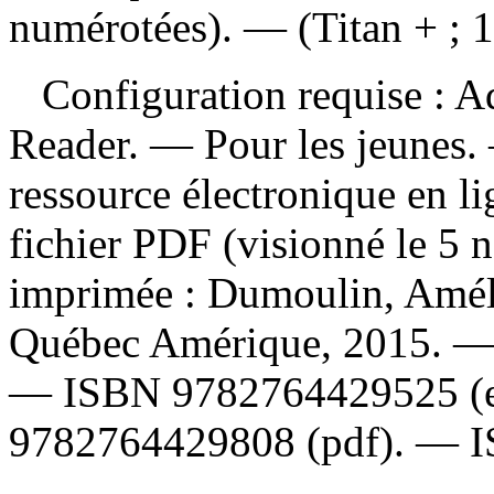
numérotées). — (Titan + ; 1
Configuration requise : Ad
Reader. — Pour les jeunes. 
ressource électronique en lig
fichier PDF (visionné le 
imprimée :
Dumoulin, Améli
Québec Amérique, 2015. 
—
ISBN
9782764429525
(
9782764429808
(pdf). —