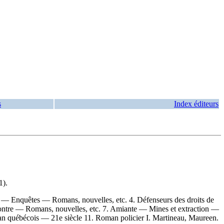
s
Index éditeurs
1).
mbe — Enquêtes — Romans, nouvelles, etc. 4. Défenseurs des droits de
contre — Romans, nouvelles, etc. 7. Amiante — Mines et extraction —
n québécois — 21e siècle 11. Roman policier I. Martineau, Maureen.