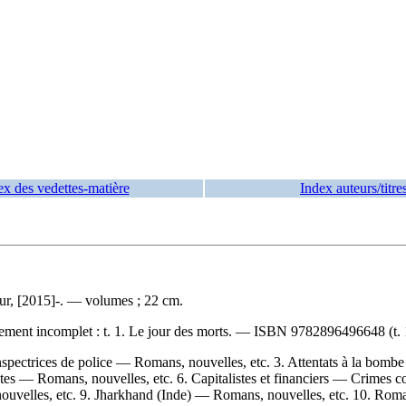
ex des vedettes-matière
Index auteurs/titre
r, [2015]-. — volumes ; 22 cm.
ement incomplet :
t. 1. Le jour des morts. —
ISBN
9782896496648
(t. 
 Inspectrices de police — Romans, nouvelles, etc. 3. Attentats à la bo
s — Romans, nouvelles, etc. 6. Capitalistes et financiers — Crimes 
velles, etc. 9. Jharkhand (Inde) — Romans, nouvelles, etc. 10. Roma