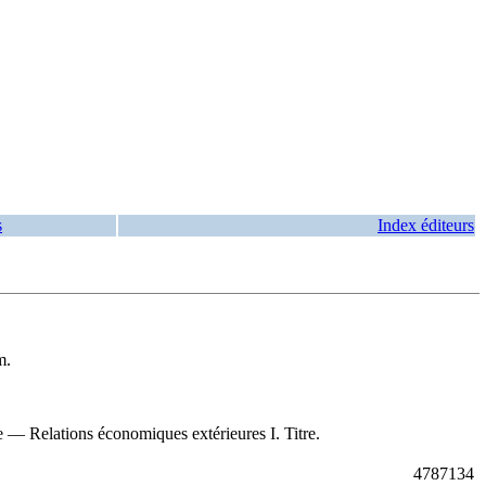
s
Index éditeurs
m.
— Relations économiques extérieures I. Titre.
4787134