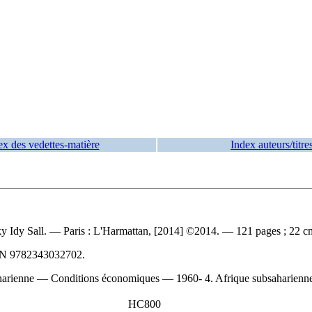
ex des vedettes-matière
Index auteurs/titre
y Idy Sall. — Paris : L'Harmattan, [2014] ©2014. — 121 pages ; 22 c
BN
9782343032702
.
harienne — Conditions économiques — 1960- 4. Afrique subsaharienne 
HC800