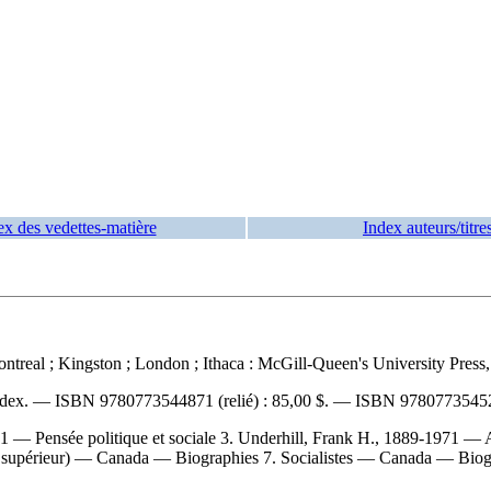
ex des vedettes-matière
Index auteurs/titre
real ; Kingston ; London ; Ithaca : McGill-Queen's University Press, [2
index. —
ISBN
9780773544871 (relié) :
85,00 $
. —
ISBN
97807735452
1 — Pensée politique et sociale 3. Underhill, Frank H., 1889-1971 — 
 supérieur) — Canada — Biographies 7. Socialistes — Canada — Biogra