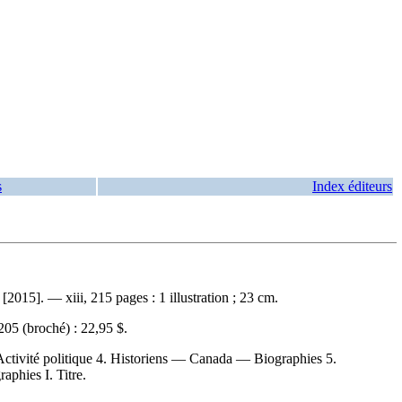
s
Index éditeurs
015]. — xiii, 215 pages : 1 illustration ; 23 cm.
05 (broché) :
22,95 $
.
Activité politique 4. Historiens — Canada — Biographies 5.
phies I. Titre.