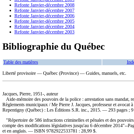
Refonte Janvier-décembre 2008
Refonte Janvier-décembre 2007
Refonte Janvier-décembre 2006
Refonte Janvier-décembre 2005
Refonte Janvier-décembre 2004
Refonte Janvier-décembre 2003
Bibliographie du Québec
Table des matières
Ind
Liberté provisoire — Québec (Province) — Guides, manuels, etc.
Jacques, Pierre, 1951-, auteur
Aide-mémoire des pouvoirs de la police : arrestation sans mandat, r
Règlements municipaux
/ Me Pierre J. Jacques, professeur et avocat à
Repentigny (Québec) : Les Éditions S.R. inc., 2015. — 293 pages ; 9
"Répertoire de 586 infractions criminelles et pénales et des pouvoi
compte des modifications législatives jusqu'au 6 décembre 2014"--Page
et en anglais. —
ISBN
9782922533781 :
28,99 $
.