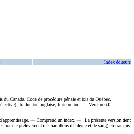
s
Index éditeurs
lois du Canada, Code de procédure pénale et lois du Québec,
 détective) ; traduction anglaise, Juricom inc.. — Version 6.0. —
e d'apprentissage. — Comprend un index. — "La présente version tient
 pour le prélèvement d'échantillons d'haleine et de sang) en français