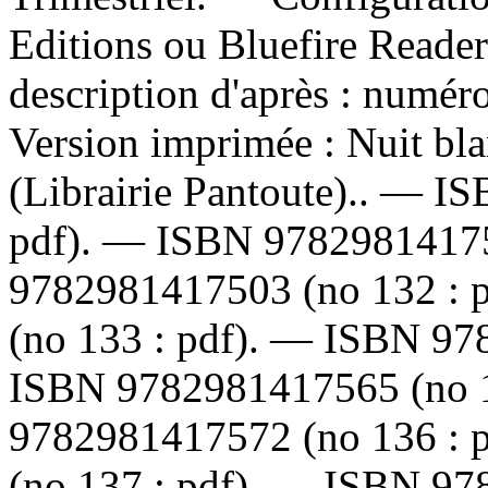
Editions ou Bluefire Reader
description d'après : numé
Version imprimée :
Nuit bl
(Librairie Pantoute).. —
IS
pdf). —
ISBN
9782981417
9782981417503
(no 132 : 
(no 133 : pdf). —
ISBN
97
ISBN
9782981417565
(no 
9782981417572
(no 136 : 
(no 137 : pdf). —
ISBN
97