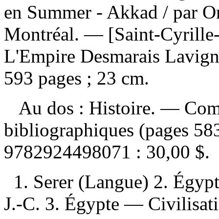
en Summer - Akkad
/ par O
Montréal. — [Saint-Cyrille
L'Empire Desmarais Lavigne
593 pages ; 23 cm.
Au dos : Histoire. — Comp
bibliographiques (pages 5
9782924498071 :
30,00 $
.
1. Serer (Langue) 2. Égyp
J.-C. 3. Égypte — Civilisati