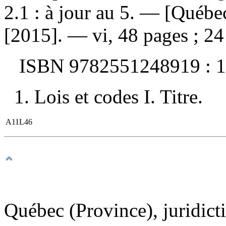
2.1 : à jour au 5
. — [Québec
[2015]. — vi, 48 pages ; 24
ISBN
9782551248919 :
1
1. Lois et codes I. Titre.
A11L46
Québec (Province), juridict