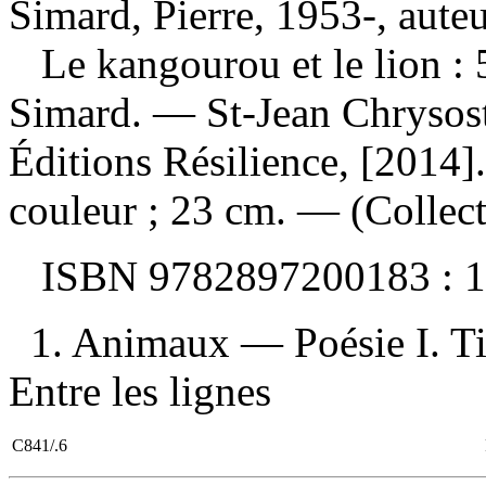
Simard, Pierre, 1953-, aute
Le kangourou et le lion :
Simard. — St-Jean Chrysos
Éditions Résilience, [2014].
couleur ; 23 cm. — (Collecti
ISBN
9782897200183 :
1
1. Animaux — Poésie I. Tit
Entre les lignes
C841/.6