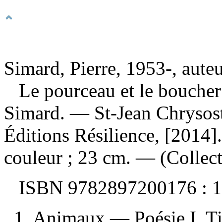
Simard, Pierre, 1953-, aute
Le pourceau et le bouche
Simard. — St-Jean Chrysos
Éditions Résilience, [2014].
couleur ; 23 cm. — (Collecti
ISBN
9782897200176 :
1
1. Animaux — Poésie I. Tit