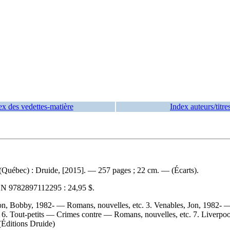
ex des vedettes-matière
Index auteurs/titre
Québec) : Druide, [2015]. — 257 pages ; 22 cm. — (Écarts).
BN
9782897112295 :
24,95 $
.
n, Bobby, 1982- — Romans, nouvelles, etc. 3. Venables, Jon, 1982- —
c. 6. Tout-petits — Crimes contre — Romans, nouvelles, etc. 7. Liverp
 (Éditions Druide)