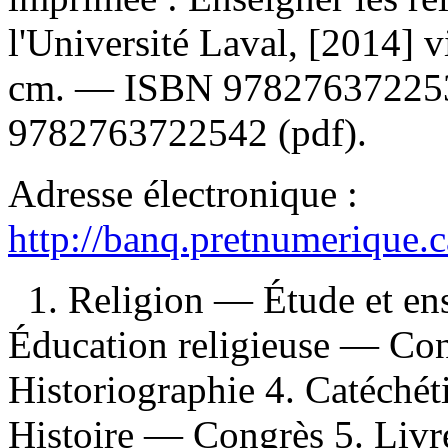
l'Université Laval, [2014] vi
cm. —
ISBN
97827637225
9782763722542 (pdf)
.
Adresse électronique :
http://banq.pretnumerique.
1. Religion — Étude et e
Éducation religieuse — Co
Historiographie 4. Catéché
Histoire — Congrès 5. Livre