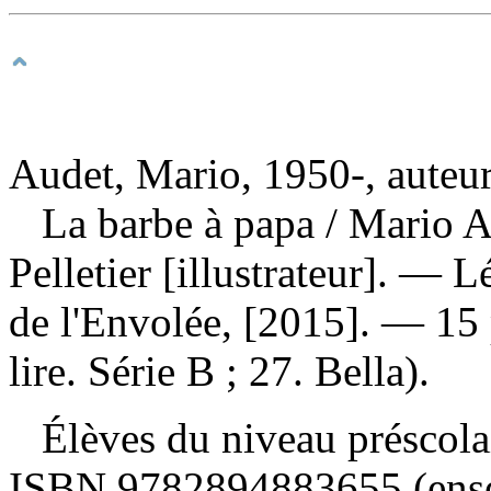
Audet, Mario, 1950-, auteu
La barbe à papa
/ Mario A
Pelletier [illustrateur]. — 
de l'Envolée, [2015]. — 15 
lire. Série B ; 27. Bella).
Élèves du niveau préscolai
ISBN
9782894883655 (ense