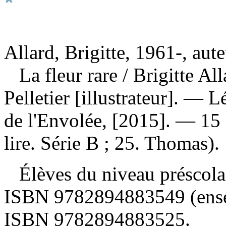
Allard, Brigitte, 1961-, aut
La fleur rare
/ Brigitte Al
Pelletier [illustrateur]. — 
de l'Envolée, [2015]. — 15 
lire. Série B ; 25. Thomas).
Élèves du niveau préscolai
ISBN
9782894883549 (ense
ISBN
9782894883525
.