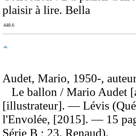
plaisir à lire. Bella
448.6
Audet, Mario, 1950-, auteu
Le ballon
/ Mario Audet [
[illustrateur]. — Lévis (Qu
l'Envolée, [2015]. — 15 pag
Série B ; 23. Renaud).