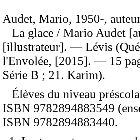
Audet, Mario, 1950-, auteu
La glace
/ Mario Audet [a
[illustrateur]. — Lévis (Qu
l'Envolée, [2015]. — 15 pag
Série B ; 21. Karim).
Élèves du niveau préscolai
ISBN
9782894883549 (ense
ISBN
9782894883440
.