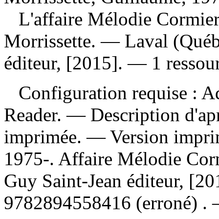
L'affaire Mélodie Cormie
Morrissette. — Laval (Québ
éditeur, [2015]. — 1 ressou
Configuration requise : Ad
Reader. — Description d'apr
imprimée. —
Version impr
1975-. Affaire Mélodie Cor
Guy Saint-Jean éditeur, [2
9782894558416
(erroné) .