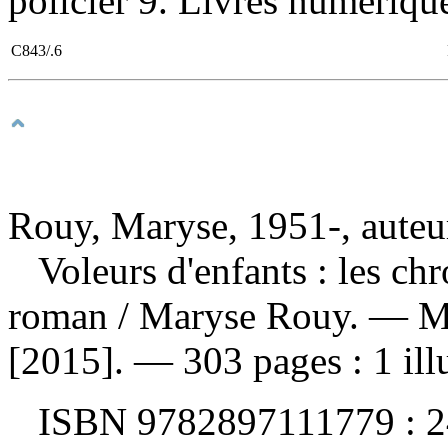
policier 9. Livres numériques
C843/.6
Rouy, Maryse, 1951-, auteu
Voleurs d'enfants : les c
roman
/ Maryse Rouy. — Mo
[2015]. — 303 pages : 1 illu
ISBN
9782897111779 :
2