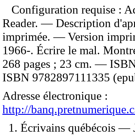
Configuration requise : Ad
Reader. — Description d'apr
imprimée. —
Version impr
1966-. Écrire le mal. Montr
268 pages ; 23 cm. —
ISB
ISBN
9782897111335 (epu
Adresse électronique :
http://banq.pretnumerique.
1. Écrivains québécois —