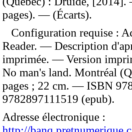
(Québec) : Druide, [2014]. 
pages). — (Écarts).
Configuration requise : Ad
Reader. — Description d'apr
imprimée. —
Version impr
No man's land. Montréal (Q
pages ; 22 cm. —
ISBN
97
9782897111519 (epub)
.
Adresse électronique :
http://banq.pretnumerique.