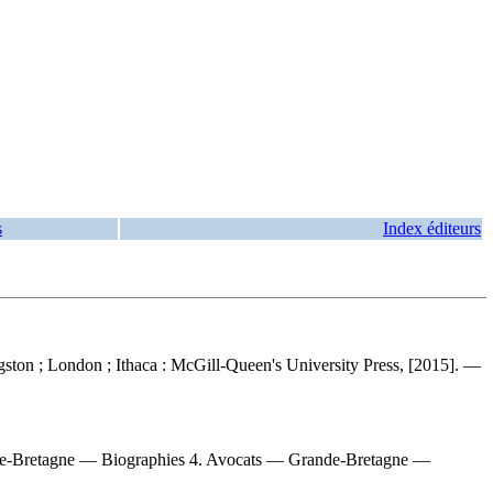
s
Index éditeurs
ston ; London ; Ithaca : McGill-Queen's University Press, [2015]. —
de-Bretagne — Biographies 4. Avocats — Grande-Bretagne —