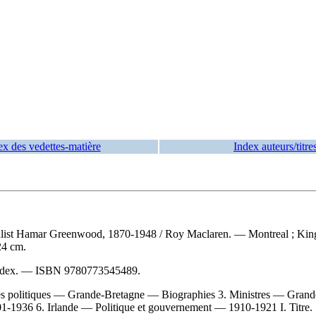
ex des vedettes-matière
Index auteurs/titre
erialist Hamar Greenwood, 1870-1948
/ Roy Maclaren. — Montreal ; King
24 cm.
index. —
ISBN
9780773545489
.
 politiques — Grande-Bretagne — Biographies 3. Ministres — Gran
-1936 6. Irlande — Politique et gouvernement — 1910-1921 I. Titre.