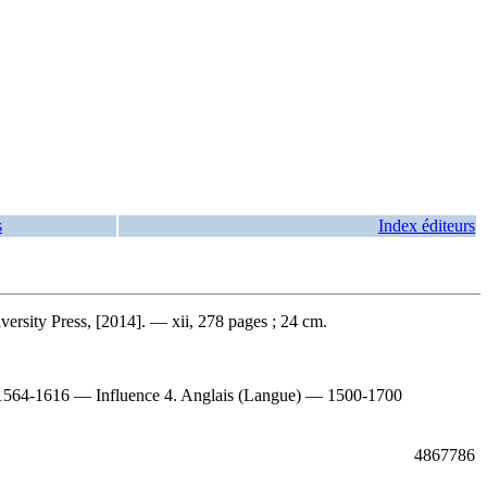
s
Index éditeurs
ersity Press, [2014]. — xii, 278 pages ; 24 cm.
m, 1564-1616 — Influence 4. Anglais (Langue) — 1500-1700
4867786