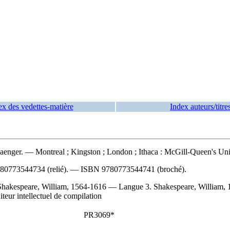
ex des vedettes-matière
Index auteurs/titre
Saenger. — Montreal ; Kingston ; London ; Ithaca : McGill-Queen's Univ
80773544734 (relié)
. —
ISBN
9780773544741 (broché)
.
2. Shakespeare, William, 1564-1616 — Langue 3. Shakespeare, Willia
teur intellectuel de compilation
PR3069*