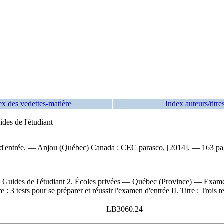
ex des vedettes-matière
Index auteurs/titre
es de l'étudiant
d'entrée
. — Anjou (Québec) Canada : CEC parasco, [2014]. — 163 pag
uides de l'étudiant 2. Écoles privées — Québec (Province) — Examens
 tests pour se préparer et réussir l'examen d'entrée II. Titre : Trois te
LB3060.24