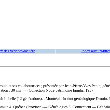
ex des vedettes-matière
Index auteurs/titre
rouin et ses collaboratrices ; présentée par Jean-Pierre-Yves Pepin, g
tration ; 30 cm. — (Collection Notre patrimoine familial 193).
h Labelle (12 générations). . Montréal : Institut généalogique Drouin
mille 4. Québec (Province) — Généalogies 5. Connecticut — Généalogies 