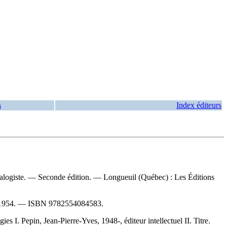
s
Index éditeurs
énéalogiste. — Seconde édition. — Longueuil (Québec) : Les Éditions
, 1954. —
ISBN
9782554084583
.
I. Pepin, Jean-Pierre-Yves, 1948-, éditeur intellectuel II. Titre.