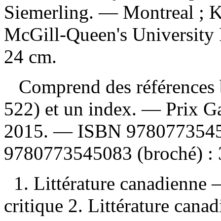
Siemerling. — Montreal ; Ki
McGill-Queen's University P
24 cm.
Comprend des références b
522) et un index. — Prix Ga
2015. —
ISBN
97807735450
9780773545083 (broché) :
1. Littérature canadienne 
critique 2. Littérature cana