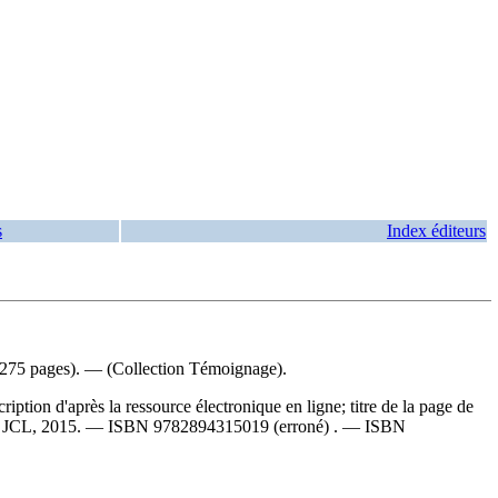
s
Index éditeurs
 (275 pages). — (Collection Témoignage).
ion d'après la ressource électronique en ligne; titre de la page de
ns JCL, 2015. —
ISBN
9782894315019
(erroné) . —
ISBN