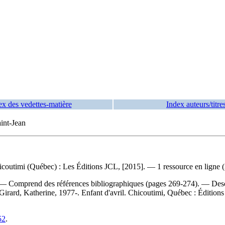
ex des vedettes-matière
Index auteurs/titre
int-Jean
hicoutimi (Québec) : Les Éditions JCL, [2015]. — 1 ressource en ligne
 Comprend des références bibliographiques (pages 269-274). — Descript
Girard, Katherine, 1977-. Enfant d'avril. Chicoutimi, Québec : Éditio
52
.