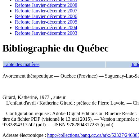
Refonte Janvier-décembre 2008
Refonte Janvier-décembre 2007
Refonte Janvier-décembre 2006
Refonte Janvier-décembre 2005
Refonte Janvier-décembre 2004
Refonte Janvier-décembre 2003
Bibliographie du Québec
Table des matières
Ind
Avortement thérapeutique — Québec (Province) — Saguenay-Lac-Sa
Girard, Katherine, 1977-, auteur
L'enfant d'avril
/ Katherine Girard ; préface de Pierre Lavoie. — C
Configuration requise : Adobe Digital Editions ou Bluefire Reader. —
titre du fichier PDF (visionné le 13 mai 2015). —
Version imprimée :
9782894317242 (pdf)
. —
ISBN
9782894317235 (epub)
.
Adresse électronique :
http://collections.banq.qc.ca/ark:/52327/24638