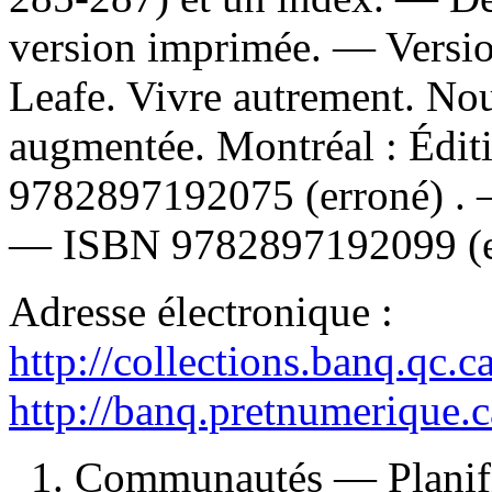
version imprimée. —
Versi
Leafe. Vivre autrement. Nou
augmentée. Montréal : Édit
9782897192075
(erroné) .
—
ISBN
9782897192099 (
Adresse électronique :
http://collections.banq.qc.
http://banq.pretnumerique.
1. Communautés — Planif