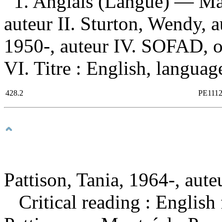
1. Anglais (Langue) — Man
auteur II. Sturton, Wendy, a
1950-, auteur IV. SOFAD, or
VI. Titre : English, languag
428.2
PE111
Pattison, Tania, 1964-, aute
Critical reading : Englis