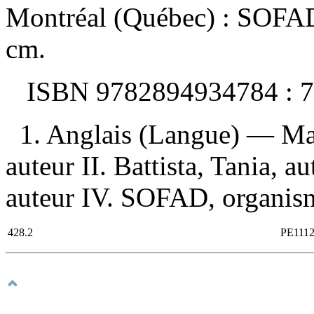
Montréal (Québec) : SOFAD,
cm.
ISBN
9782894934784 :
7
1. Anglais (Langue) — Man
auteur II. Battista, Tania, a
auteur IV. SOFAD, organisme
428.2
PE111