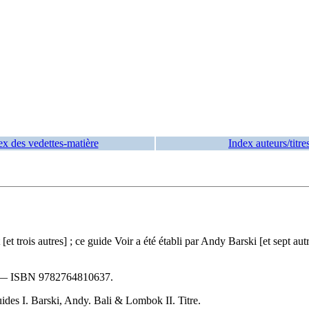
ex des vedettes-matière
Index auteurs/titre
t [et trois autres] ; ce guide Voir a été établi par Andy Barski [et sept
. —
ISBN
9782764810637
.
ides I. Barski, Andy. Bali & Lombok II. Titre.