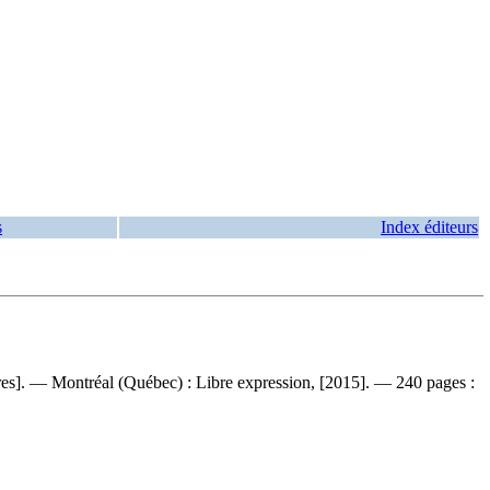
s
Index éditeurs
 autres]. — Montréal (Québec) : Libre expression, [2015]. — 240 pages :