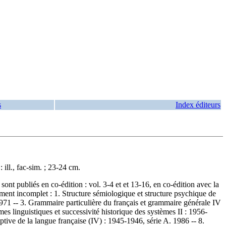
s
Index éditeurs
 ill., fac-sim. ; 23-24 cm.
sont publiés en co-édition : vol. 3-4 et et 13-16, en co-édition avec la
ment incomplet :
1. Structure sémiologique et structure psychique de
 1971 -- 3. Grammaire particulière du français et grammaire générale IV
es linguistiques et successivité historique des systèmes II : 1956-
tive de la langue française (IV) : 1945-1946, série A. 1986 -- 8.