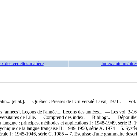
ex des vedettes-matière
Index auteurs/titre
lin... [et al.]. — Québec : Presses de l'Université Laval, 1971-. — vol. :
es [années], Leçons de l'année..., Leçons des années.... — Les vol. 3-16 
universitaires de Lille. — Comprend des index. — Bibliogr.. —
Dépouille
u langage : principes, méthodes et applications I : 1948-1949, série B.
ychique de la langue française II : 1949-1950, série A. 1974 -- 5. Systèm
ale I : 1945-1946, série C. 1985 -- 7. Esquisse d'une grammaire descrip