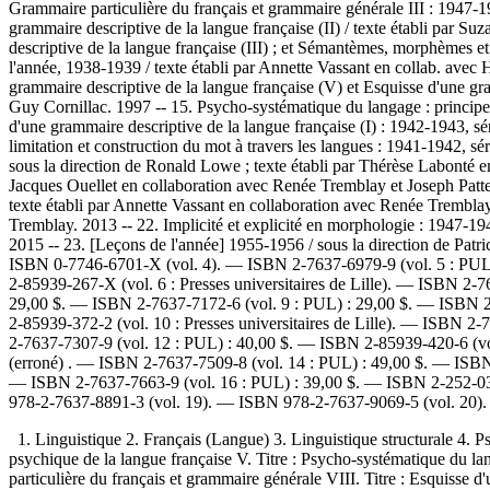
Grammaire particulière du français et grammaire générale III : 1947-1
grammaire descriptive de la langue française (II) / texte établi par
descriptive de la langue française (III) ; et Sémantèmes, morphèmes e
l'année, 1938-1939 / texte établi par Annette Vassant en collab. avec
grammaire descriptive de la langue française (V) et Esquisse d'une gra
Guy Cornillac. 1997 -- 15. Psycho-systématique du langage : principes
d'une grammaire descriptive de la langue française (I) : 1942-1943, sé
limitation et construction du mot à travers les langues : 1941-1942, sé
sous la direction de Ronald Lowe ; texte établi par Thérèse Labonté e
Jacques Ouellet en collaboration avec Renée Tremblay et Joseph Pattee
texte établi par Annette Vassant en collaboration avec Renée Tremblay
Tremblay. 2013 -- 22. Implicité et explicité en morphologie : 1947-194
2015 -- 23. [Leçons de l'année] 1955-1956 / sous la direction de Patr
ISBN
0-7746-6701-X (vol. 4)
. —
ISBN
2-7637-6979-9 (vol. 5 : PUL
2-85939-267-X (vol. 6 : Presses universitaires de Lille)
. —
ISBN
2-7
29,00 $
. —
ISBN
2-7637-7172-6 (vol. 9 : PUL) :
29,00 $
. —
ISBN
2-85939-372-2 (vol. 10 : Presses universitaires de Lille)
. —
ISBN
2-7
2-7637-7307-9 (vol. 12 : PUL) :
40,00 $
. —
ISBN
2-85939-420-6 (vol
(erroné) . —
ISBN
2-7637-7509-8 (vol. 14 : PUL) :
49,00 $
. —
ISB
—
ISBN
2-7637-7663-9 (vol. 16 : PUL) :
39,00 $
. —
ISBN
2-252-03
978-2-7637-8891-3 (vol. 19)
. —
ISBN
978-2-7637-9069-5 (vol. 20)
1. Linguistique 2. Français (Langue) 3. Linguistique structurale 4. Ps
psychique de la langue française V. Titre : Psycho-systématique du lan
particulière du français et grammaire générale VIII. Titre : Esquisse 