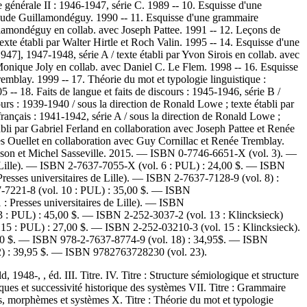
 générale II : 1946-1947, série C. 1989 -- 10. Esquisse d'une
Claude Guillamondéguy. 1990 -- 11. Esquisse d'une grammaire
illamondéguy en collab. avec Joseph Pattee. 1991 -- 12. Leçons de
xte établi par Walter Hirtle et Roch Valin. 1995 -- 14. Esquisse d'une
47], 1947-1948, série A / texte établi par Yvon Sirois en collab. avec
 Monique Joly en collab. avec Daniel C. Le Flem. 1998 -- 16. Esquisse
remblay. 1999 -- 17. Théorie du mot et typologie linguistique :
 -- 18. Faits de langue et faits de discours : 1945-1946, série B /
urs : 1939-1940 / sous la direction de Ronald Lowe ; texte établi par
rançais : 1941-1942, série A / sous la direction de Ronald Lowe ;
abli par Gabriel Ferland en collaboration avec Joseph Pattee et Renée
ques Ouellet en collaboration avec Guy Cornillac et Renée Tremblay.
ewson et Michel Sasseville. 2015. —
ISBN
0-7746-6651-X (vol. 3)
. —
ille)
. —
ISBN
2-7637-7055-X (vol. 6 : PUL) :
24,00 $
. —
ISBN
resses universitaires de Lille)
. —
ISBN
2-7637-7128-9 (vol. 8) :
-7221-8 (vol. 10 : PUL) :
35,00 $
. —
ISBN
: Presses universitaires de Lille)
. —
ISBN
3 : PUL) :
45,00 $
. —
ISBN
2-252-3037-2 (vol. 13 : Klincksieck)
 15 : PUL) :
27,00 $
. —
ISBN
2-252-03210-3 (vol. 15 : Klincksieck)
.
0 $
. —
ISBN
978-2-7637-8774-9 (vol. 18) :
34,95$
. —
ISBN
) :
39,95 $
. —
ISBN
9782763728230 (vol. 23)
.
948-, , éd. III. Titre. IV. Titre : Structure sémiologique et structure
iques et successivité historique des systèmes VII. Titre : Grammaire
es, morphèmes et systèmes X. Titre : Théorie du mot et typologie