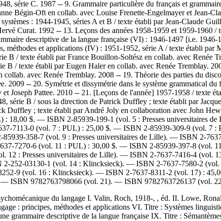
948, série C. 1987 -- 9. Grammaire particulière du français et grammaire
 Suzanne Bégin-Oft en collab. avec Louise Frenette-Engelmayer et Jean-
t systèmes : 1944-1945, séries A et B / texte établi par Jean-Claude Gu
 Hervé Curat. 1992 -- 13. Leçons des années 1958-1959 et 1959-1960 / te
mmaire descriptive de la langue française (VI) : 1946-1497 [i.e. 1946-19
, méthodes et applications (IV) : 1951-1952, série A / texte établi par
rie B / texte établi par France Bouillon-Soltész en collab. avec Renée T
rie B / texte établi par Eugen Haler en collab. avec Renée Tremblay. 2005
n collab. avec Renée Tremblay. 2008 -- 19. Théorie des parties du disco
. 2009 -- 20. Symétrie et dissymétrie dans le système grammatical du f
 et Joseph Pattee. 2010 -- 21. [Leçons de l'année] 1957-1958 / texte ét
8, série B / sous la direction de Patrick Duffley ; texte établi par Jac
ick Duffley ; texte établi par André Joly en collaboration avec John H
) :
18,00 $
. —
ISBN
2-85939-199-1 (vol. 5 : Presses universitaires de L
637-7113-0 (vol. 7 : PUL) :
25,00 $
. —
ISBN
2-85939-309-9 (vol. 7 : P
2-85939-358-7 (vol. 9 : Presses universitaires de Lille)
. —
ISBN
2-7637
637-7270-6 (vol. 11 : PUL) :
30,00 $
. —
ISBN
2-85939-397-8 (vol. 11 
. 12 : Presses universitaires de Lille)
. —
ISBN
2-7637-7416-4 (vol. 1
N
2-252-03130-1 (vol. 14 : Klincksieck)
. —
ISBN
2-7637-7580-2 (vol.
252-9 (vol. 16 : Klincksieck)
. —
ISBN
2-7637-8311-2 (vol. 17) :
45,0
. —
ISBN
9782763798066 (vol. 21)
. —
ISBN
9782763726137 (vol. 22
ychomécanique du langage I. Valin, Roch, 1918-, , éd. II. Lowe, Ronald, 1
gage : principes, méthodes et applications VI. Titre : Systèmes linguist
d'une grammaire descriptive de la langue française IX. Titre : Sémantèm