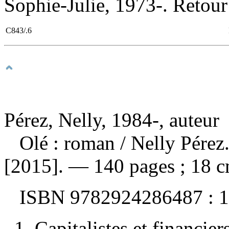
Sophie-Julie, 1973-. Retour 
C843/.6
Pérez, Nelly, 1984-, auteur
Olé : roman
/ Nelly Pére
[2015]. — 140 pages ; 18 c
ISBN
9782924286487 :
1
1. Capitalistes et financie