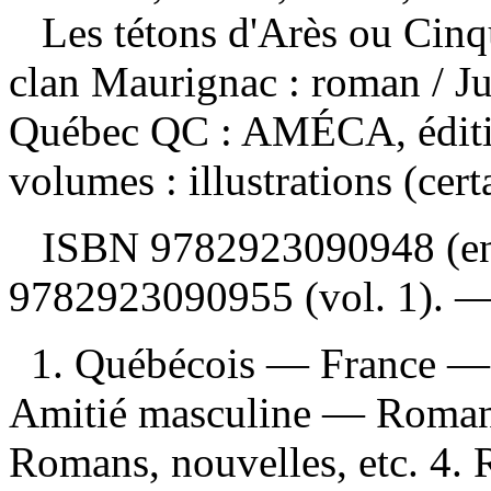
Les tétons d'Arès ou Cinqu
clan Maurignac : roman
/ J
Québec QC : AMÉCA, éditio
volumes : illustrations (cer
ISBN
9782923090948 (e
9782923090955 (vol. 1)
. 
1. Québécois — France — 
Amitié masculine — Romans
Romans, nouvelles, etc. 4.