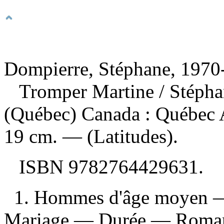
Dompierre, Stéphane, 1970-
Tromper Martine
/ Stéph
(Québec) Canada : Québec 
19 cm. — (Latitudes).
ISBN
9782764429631
.
1. Hommes d'âge moyen — 
Mariage — Durée — Romans, 