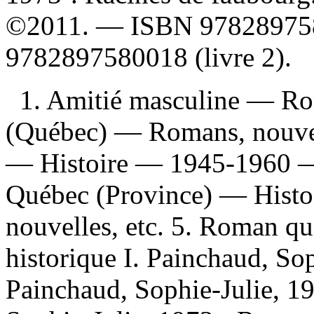
©2011. —
ISBN
978289758
9782897580018 (livre 2)
.
1. Amitié masculine — Rom
(Québec) — Romans, nouvell
— Histoire — 1945-1960 — 
Québec (Province) — Hist
nouvelles, etc. 5. Roman q
historique I. Painchaud, Sop
Painchaud, Sophie-Julie, 19