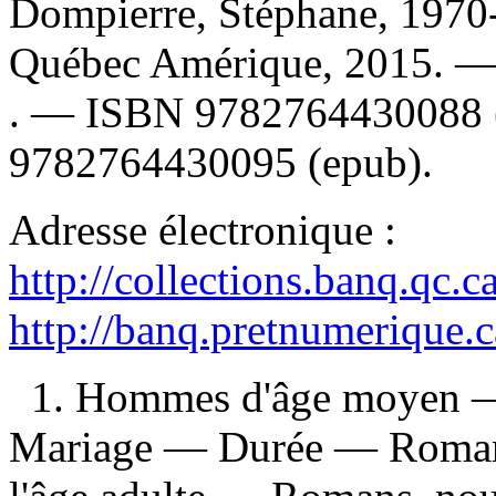
Dompierre, Stéphane, 1970-
Québec Amérique, 2015. 
. —
ISBN
9782764430088 
9782764430095 (epub)
.
Adresse électronique :
http://collections.banq.qc.
http://banq.pretnumerique.
1. Hommes d'âge moyen — 
Mariage — Durée — Romans, 