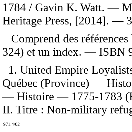
1784
/ Gavin K. Watt. — Mi
Heritage Press, [2014]. — 32
Comprend des références b
324) et un index. —
ISBN
1. United Empire Loyalist
Québec (Province) — Histo
— Histoire — 1775-1783 (Ré
II. Titre : Non-military re
971.4/02