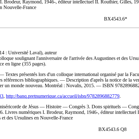
eur, Raymond, 1946-, éditeur intellectuel II. Routhier, Gilles, 1953-, 
 en Nouvelle-France
BX4543.6*
4 : Université Laval), auteur
lloque soulignant l'anniversaire de l'arrivée des Augustines et des Ur
ce en ligne (355 pages).
extes présentés lors d'un colloque international organisé par la Facult
références bibliographiques. — Description d'après la notice de la v
squer un monde nouveau. Montréal : Novalis, 2015. —
ISBN
978289688
33
,
http://banq.pretnumerique.ca/accueil/isbn/9782896882779
.
miséricorde de Jésus — Histoire — Congrès 3. Dons spirituels — Cong
es numériques I. Brodeur, Raymond, 1946-, éditeur intellectuel II. Rout
es et des Ursulines en Nouvelle-France
BX4543.6 Q8