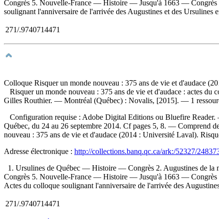
Congrès 5. Nouvelle-France — Histoire — Jusqu'à 1663 — Congrès I. Brod
soulignant l'anniversaire de l'arrivée des Augustines et des Ursulines
271/.9740714471
Colloque Risquer un monde nouveau : 375 ans de vie et d'audace (201
Risquer un monde nouveau : 375 ans de vie et d'audace : actes du co
Gilles Routhier. — Montréal (Québec) : Novalis, [2015]. — 1 ressour
Configuration requise : Adobe Digital Editions ou Bluefire Reader. — T
Québec, du 24 au 26 septembre 2014. Cf pages 5, 8. — Comprend des 
nouveau : 375 ans de vie et d'audace (2014 : Université Laval). Ri
Adresse électronique :
http://collections.banq.qc.ca/ark:/52327/24837
1. Ursulines de Québec — Histoire — Congrès 2. Augustines de la 
Congrès 5. Nouvelle-France — Histoire — Jusqu'à 1663 — Congrès 6. Livr
Actes du colloque soulignant l'anniversaire de l'arrivée des Augustin
271/.9740714471