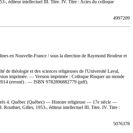
éditeur intellectuel III. Titre. IV. Titre : Actes du colloque
4997209
sulines en Nouvelle-France
/ sous la direction de Raymond Brodeur et
é de théologie et des sciences religieuses de l'Université Laval,
ersion imprimée. —
Version imprimée :
Colloque Risquer un monde
2014
(erroné) . —
ISBN
9782896882779 (pdf)
.
rès 4. Québec (Québec) — Histoire religieuse — 17e siècle —
hier, Gilles, 1953-, éditeur intellectuel III. Titre. IV. Titre :
5076378