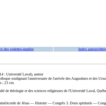
ex des vedettes-matière
Index auteurs/titre
4 : Université Laval), auteur
lloque soulignant l'anniversaire de l'arrivée des Augustines et des Ur
s ; 23 cm.
culté de théologie et des sciences religieuses de l'Université Laval, 
miséricorde de Jésus — Histoire — Congrès 3. Dons spirituels — Cong