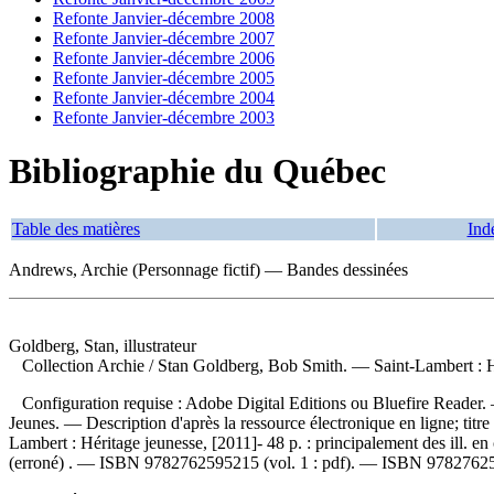
Refonte Janvier-décembre 2008
Refonte Janvier-décembre 2007
Refonte Janvier-décembre 2006
Refonte Janvier-décembre 2005
Refonte Janvier-décembre 2004
Refonte Janvier-décembre 2003
Bibliographie du Québec
Table des matières
Ind
Andrews, Archie (Personnage fictif) — Bandes dessinées
Goldberg, Stan, illustrateur
Collection Archie
/ Stan Goldberg, Bob Smith. — Saint-Lambert : Hér
Configuration requise : Adobe Digital Editions ou Bluefire Reader. 
Jeunes. — Description d'après la ressource électronique en ligne; titr
Lambert : Héritage jeunesse, [2011]- 48 p. : principalement des ill. e
(erroné) . —
ISBN
9782762595215 (vol. 1 : pdf)
. —
ISBN
978276259