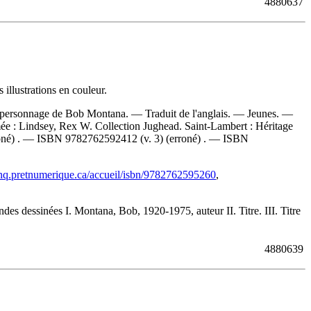
4880637
illustrations en couleur.
le personnage de Bob Montana. — Traduit de l'anglais. — Jeunes. —
ée :
Lindsey, Rex W. Collection Jughead. Saint-Lambert : Héritage
oné) . —
ISBN
9782762592412 (v. 3)
(erroné) . —
ISBN
anq.pretnumerique.ca/accueil/isbn/9782762595260
,
s dessinées I. Montana, Bob, 1920-1975, auteur II. Titre. III. Titre
4880639