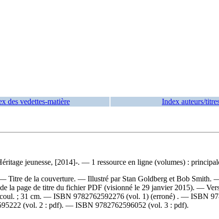
ex des vedettes-matière
Index auteurs/titre
itage jeunesse, [2014]-. — 1 ressource en ligne (volumes) : principale
— Titre de la couverture. — Illustré par Stan Goldberg et Bob Smith.
e de la page de titre du fichier PDF (visionné le 29 janvier 2015). —
Ver
n coul. ; 31 cm. —
ISBN
9782762592276 (vol. 1)
(erroné) . —
ISBN
97
5222 (vol. 2 : pdf)
. —
ISBN
9782762596052 (vol. 3 : pdf)
.