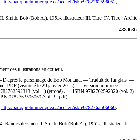
,
http://banq.pretnumerique.ca/accueil/isbn/9782762596052
,
mith, Bob (Bob A.), 1951-, illustrateur III. Titre. IV. Titre : Archie
4880636
nt des illustrations en couleur.
 — D'après le personnage de Bob Montana. — Traduit de l'anglais. —
ichier PDF (visionné le 29 janvier 2015). —
Version imprimée :
782762592313 (vol. 1)
(erroné) . —
ISBN
9782762592320 (vol. 2)
SBN
9782762596069 (vol. 3 : pdf)
.
,
http://banq.pretnumerique.ca/accueil/isbn/9782762596069
,
 Bandes dessinées I. Smith, Bob (Bob A.), 1951-, illustrateur II.