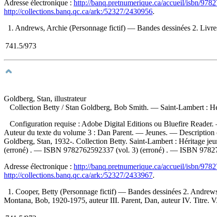
Adresse électronique :
http://banq.pretnumerique.ca/accueil/isbn/97
http://collections.banq.qc.ca/ark:/52327/2430956
.
1. Andrews, Archie (Personnage fictif) — Bandes dessinées 2. Livres 
741.5/973
Goldberg, Stan, illustrateur
Collection Betty
/ Stan Goldberg, Bob Smith. — Saint-Lambert : Héri
Configuration requise : Adobe Digital Editions ou Bluefire Reader. 
Auteur du texte du volume 3 : Dan Parent. — Jeunes. — Description d'a
Goldberg, Stan, 1932-. Collection Betty. Saint-Lambert : Héritage jeun
(erroné) . —
ISBN
9782762592337 (vol. 3)
(erroné) . —
ISBN
97827
Adresse électronique :
http://banq.pretnumerique.ca/accueil/isbn/97
http://collections.banq.qc.ca/ark:/52327/2433967
.
1. Cooper, Betty (Personnage fictif) — Bandes dessinées 2. Andrews,
Montana, Bob, 1920-1975, auteur III. Parent, Dan, auteur IV. Titre. V.