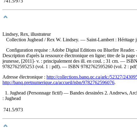
741.5/973
Lindsey, Rex, illustrateur
Collection Jughead
/ Rex W. Lindsey. — Saint-Lambert : Héritage je
Configuration requise : Adobe Digital Editions ou Bluefire Reader.
Description d'après la ressource électronique en ligne; titre de la pag
jeunesse, [2011]- v. : principalement des ill. en coul. ; 31 cm. —
ISB
9782762595253 (vol. 1 : pdf)
. —
ISBN
9782762595260 (vol. 2 : pdf
Adresse électronique :
http://collections.banq.qc.ca/ark:/52327/24309
http://banq.pretnumerique.ca/accueil/isbn/9782762596076
.
1. Jughead (Personnage fictif) — Bandes dessinées 2. Andrews, Archi
: Jughead
741.5/973