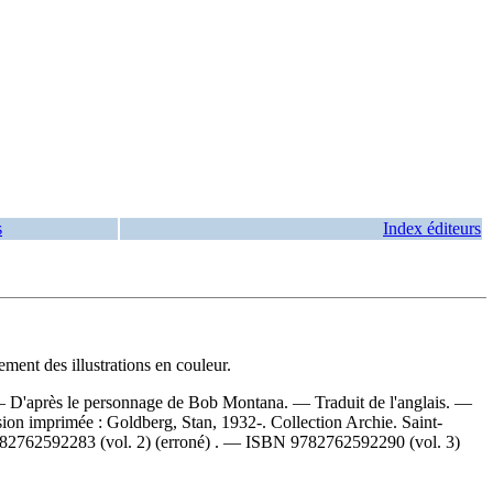
s
Index éditeurs
ment des illustrations en couleur.
 — D'après le personnage de Bob Montana. — Traduit de l'anglais. —
sion imprimée :
Goldberg, Stan, 1932-. Collection Archie. Saint-
82762592283 (vol. 2)
(erroné) . —
ISBN
9782762592290 (vol. 3)