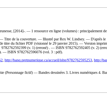
unesse, [2014]-. — 1 ressource en ligne (volumes) : principalement des 
 — Titre de la couverture. — Illustré par Rex W. Lindsey. — D'après 
e de titre du fichier PDF (visionné le 29 janvier 2015). —
Version imprim
N
9782762592399 (v. 1)
(erroné) . —
ISBN
9782762592405 (v. 2)
(err
)
. —
ISBN
9782762596076 (vol. 3 : pdf)
.
52
,
http://banq.pretnumerique.ca/accueil/isbn/9782762595253
,
http://b
e (Personnage fictif) — Bandes dessinées 3. Livres numériques 4. Bande