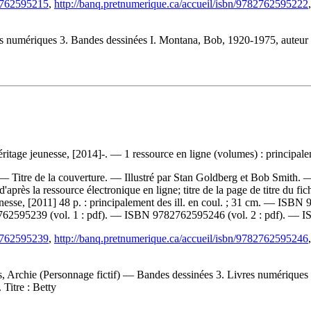
82762595215
,
http://banq.pretnumerique.ca/accueil/isbn/9782762595222
numériques 3. Bandes dessinées I. Montana, Bob, 1920-1975, auteur II. S
tage jeunesse, [2014]-. — 1 ressource en ligne (volumes) : principaleme
— Titre de la couverture. — Illustré par Stan Goldberg et Bob Smith.
près la ressource électronique en ligne; titre de la page de titre du f
esse, [2011] 48 p. : principalement des ill. en coul. ; 31 cm. —
ISBN
9
62595239 (vol. 1 : pdf)
. —
ISBN
9782762595246 (vol. 2 : pdf)
. —
I
82762595239
,
http://banq.pretnumerique.ca/accueil/isbn/9782762595246
 Archie (Personnage fictif) — Bandes dessinées 3. Livres numériques 4.
 Titre : Betty