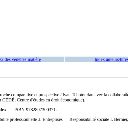
ex des vedettes-matière
Index auteurs/titre
proche comparative et prospective
/ Ivan Tchotourian avec la collabora
on CÉDÉ, Centre d'études en droit économique).
index. —
ISBN
9782897300371
.
lité professionnelle 3. Entreprises — Responsabilité sociale I. Bernier,