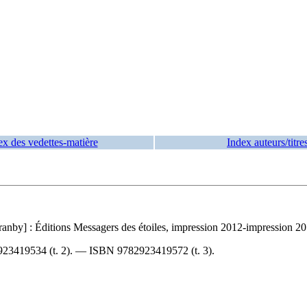
ex des vedettes-matière
Index auteurs/titre
nby] : Éditions Messagers des étoiles, impression 2012-impression 20
23419534 (t. 2)
. —
ISBN
9782923419572 (t. 3)
.