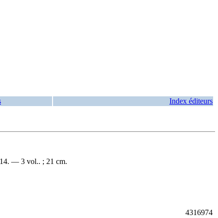
s
Index éditeurs
14. — 3 vol.. ; 21 cm.
4316974