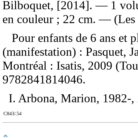
Bilboquet, [2014]. — 1 volu
en couleur ; 22 cm. — (Les
Pour enfants de 6 ans et 
(manifestation) :
Pasquet, J
Montréal : Isatis, 2009 (To
9782841814046
.
I. Arbona, Marion, 1982-, il
C843/.54