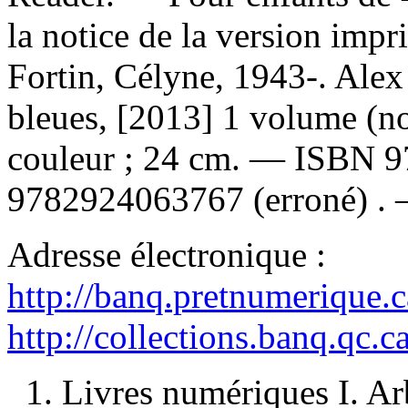
la notice de la version im
Fortin, Célyne, 1943-. Ale
bleues, [2013] 1 volume (non
couleur ; 24 cm. —
ISBN
9
9782924063767
(erroné) .
Adresse électronique :
http://banq.pretnumerique.
http://collections.banq.qc.
1. Livres numériques I. Ar