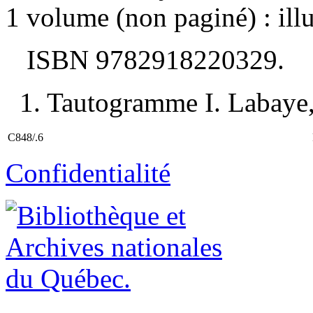
1 volume (non paginé) : illu
ISBN
9782918220329
.
1. Tautogramme I. Labaye, M
C848/.6
Confidentialité