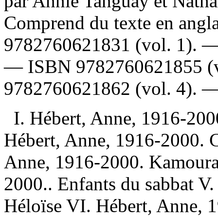
par Annie Tanguay et Natha
Comprend du texte en angl
9782760621831 (vol. 1)
. 
—
ISBN
9782760621855 (v
9782760621862 (vol. 4)
. 
I. Hébert, Anne, 1916-2000
Hébert, Anne, 1916-2000. C
Anne, 1916-2000. Kamouras
2000.. Enfants du sabbat V
Héloïse VI. Hébert, Anne, 