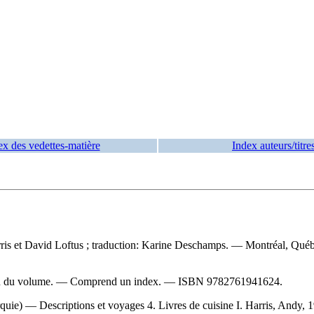
ex des vedettes-matière
Index auteurs/titre
ris et David Loftus ; traduction: Karine Deschamps. — Montréal, Québe
 fin du volume. — Comprend un index. —
ISBN
9782761941624
.
uie) — Descriptions et voyages 4. Livres de cuisine I. Harris, Andy, 195