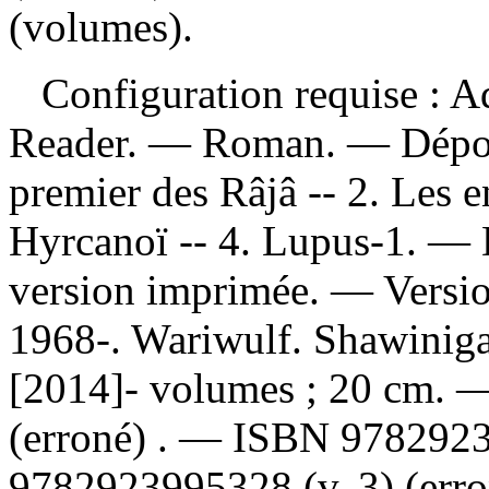
(volumes).
Configuration requise : Ad
Reader. — Roman. —
Dépo
premier des Râjâ -- 2. Les e
Hyrcanoï -- 4. Lupus-1. — D
version imprimée. —
Versi
1968-. Wariwulf. Shawinigan
[2014]- volumes ; 20 cm.
(erroné) . —
ISBN
9782923
9782923995328 (v. 3)
(err