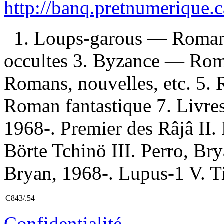
http://banq.pretnumerique.
1. Loups-garous — Romans,
occultes 3. Byzance — Roma
Romans, nouvelles, etc. 5.
Roman fantastique 7. Livres
1968-. Premier des Râjâ II.
Börte Tchinö III. Perro, Br
Bryan, 1968-. Lupus-1 V. Ti
C843/.54
Confidentialité