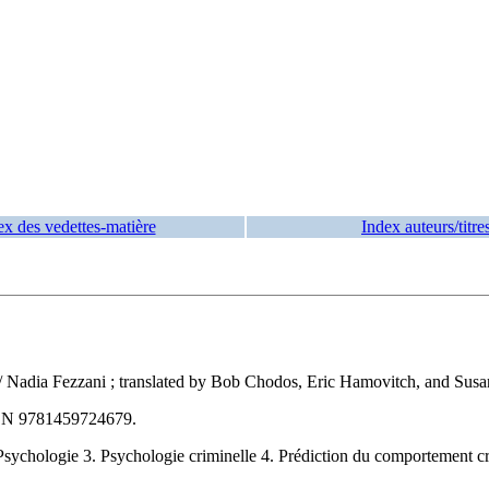
ex des vedettes-matière
Index auteurs/titre
/ Nadia Fezzani ; translated by Bob Chodos, Eric Hamovitch, and Sus
BN
9781459724679
.
ychologie 3. Psychologie criminelle 4. Prédiction du comportement crim