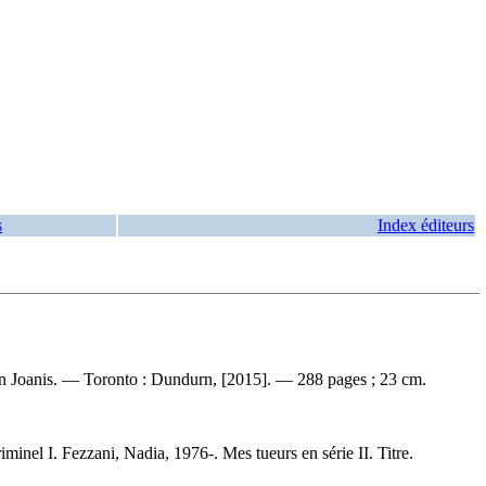
s
Index éditeurs
an Joanis. — Toronto : Dundurn, [2015]. — 288 pages ; 23 cm.
inel I. Fezzani, Nadia, 1976-. Mes tueurs en série II. Titre.