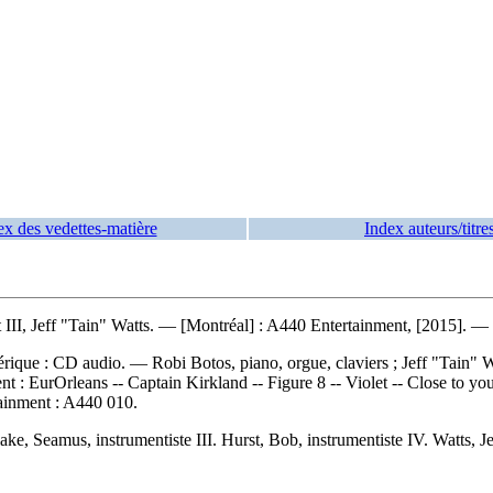
ex des vedettes-matière
Index auteurs/titre
III, Jeff "Tain" Watts. — [Montréal] : A440 Entertainment, [2015]. — 
ique : CD audio. — Robi Botos, piano, orgue, claviers ; Jeff "Tain" Wat
nt :
EurOrleans -- Captain Kirkland -- Figure 8 -- Violet -- Close to yo
ainment :
A440 010.
e, Seamus, instrumentiste III. Hurst, Bob, instrumentiste IV. Watts, Je