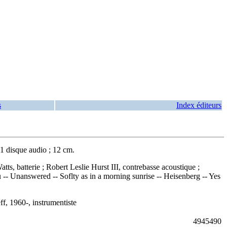
s
Index éditeurs
1 disque audio ; 12 cm.
ts, batterie ; Robert Leslie Hurst III, contrebasse acoustique ;
u -- Unanswered -- Soflty as in a morning sunrise -- Heisenberg -- Yes
ff, 1960-, instrumentiste
4945490