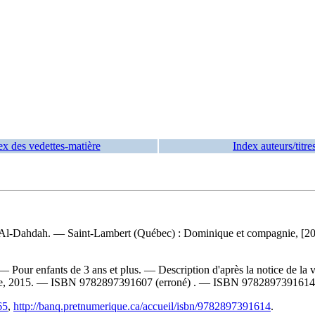
ex des vedettes-matière
Index auteurs/titre
rim Al-Dahdah. — Saint-Lambert (Québec) : Dominique et compagnie, [201
— Pour enfants de 3 ans et plus. — Description d'après la notice de l
ie, 2015. —
ISBN
9782897391607
(erroné) . —
ISBN
9782897391614
65
,
http://banq.pretnumerique.ca/accueil/isbn/9782897391614
.