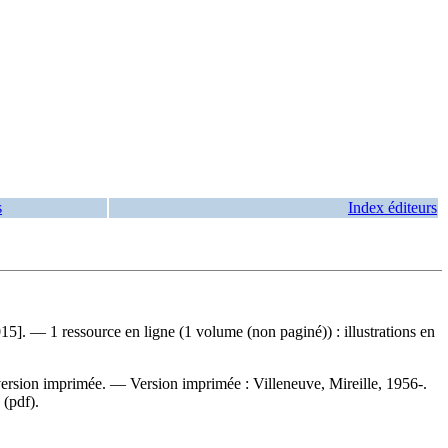
s
Index éditeurs
5]. — 1 ressource en ligne (1 volume (non paginé)) : illustrations en
a version imprimée. —
Version imprimée :
Villeneuve, Mireille, 1956-.
(pdf).