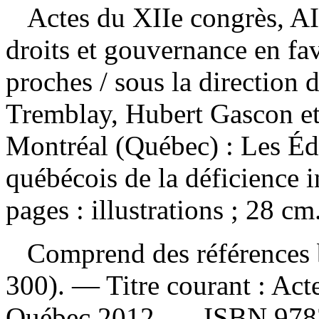
Actes du XIIe congrès, A
droits et gouvernance en fav
proches
/ sous la direction
Tremblay, Hubert Gascon e
Montréal (Québec) : Les Édit
québécois de la déficience i
pages : illustrations ; 28 cm
Comprend des références b
300). —
Titre courant :
Act
Québec 2012. —
ISBN
978