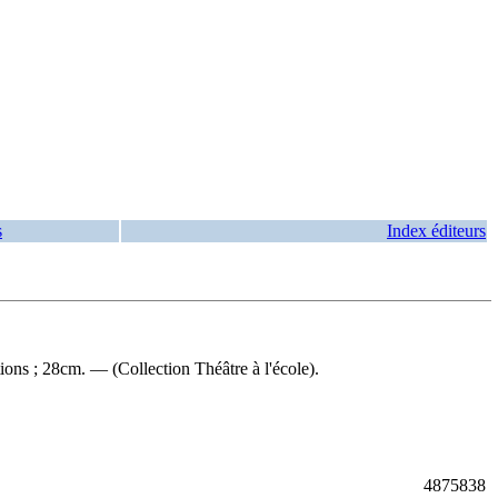
s
Index éditeurs
tions ; 28cm. — (Collection Théâtre à l'école).
4875838