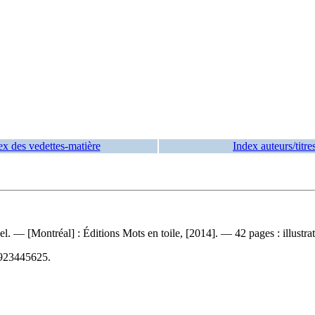
ex des vedettes-matière
Index auteurs/titre
l. — [Montréal] : Éditions Mots en toile, [2014]. — 42 pages : illustra
923445625
.