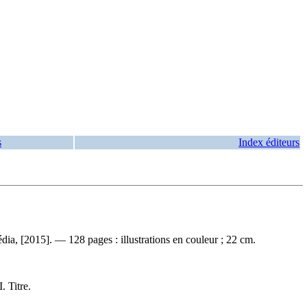
s
Index éditeurs
a, [2015]. — 128 pages : illustrations en couleur ; 22 cm.
. Titre.