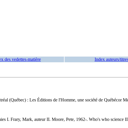
ex des vedettes-matière
Index auteurs/titre
réal (Québec) : Les Éditions de l'Homme, une société de Québécor Médi
es I. Frary, Mark, auteur II. Moore, Pete, 1962-. Who's who science III