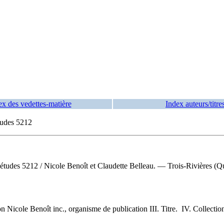
ex des vedettes-matière
Index auteurs/titre
tudes 5212
d'études 5212
/ Nicole Benoît et Claudette Belleau. — Trois-Rivières (
on Nicole Benoît inc., organisme de publication III. Titre. IV. Collectio