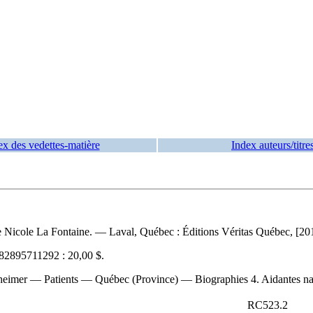
ex des vedettes-matière
Index auteurs/titre
 Nicole La Fontaine. — Laval, Québec : Éditions Véritas Québec, [2014
82895711292 :
20,00 $
.
lzheimer — Patients — Québec (Province) — Biographies 4. Aidantes na
RC523.2