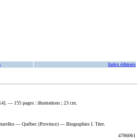
s
Index éditeurs
]. — 155 pages : illustrations ; 23 cm.
turelles — Québec (Province) — Biographies I. Titre.
4786061