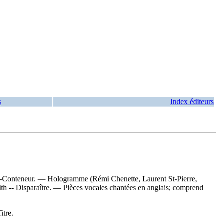
s
Index éditeurs
"--Conteneur. — Hologramme (Rémi Chenette, Laurent St-Pierre,
ith -- Disparaître. — Pièces vocales chantées en anglais; comprend
itre.