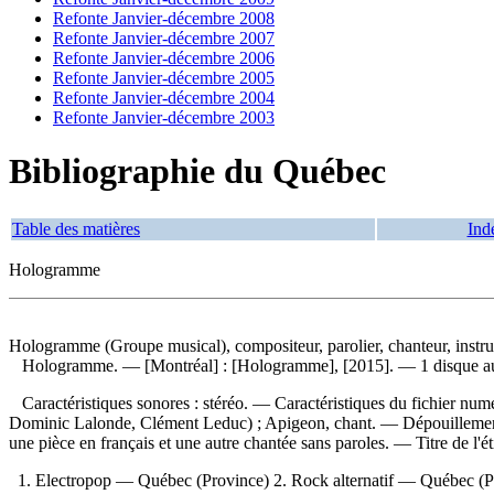
Refonte Janvier-décembre 2008
Refonte Janvier-décembre 2007
Refonte Janvier-décembre 2006
Refonte Janvier-décembre 2005
Refonte Janvier-décembre 2004
Refonte Janvier-décembre 2003
Bibliographie du Québec
Table des matières
Ind
Hologramme
Hologramme (Groupe musical), compositeur, parolier, chanteur, instr
Hologramme
. — [Montréal] : [Hologramme], [2015]. — 1 disque a
Caractéristiques sonores : stéréo. — Caractéristiques du fichier 
Dominic Lalonde, Clément Leduc) ; Apigeon, chant. —
Dépouilleme
une pièce en français et une autre chantée sans paroles. — Titre de l'ét
1. Electropop — Québec (Province) 2. Rock alternatif — Québec (P