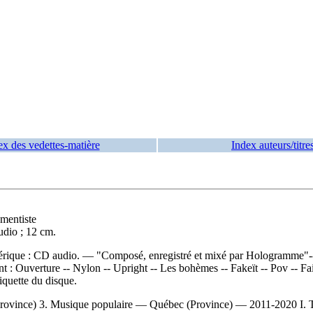
ex des vedettes-matière
Index auteurs/titre
umentiste
udio ; 12 cm.
numérique : CD audio. — "Composé, enregistré et mixé par Hologramme
nt :
Ouverture -- Nylon -- Upright -- Les bohèmes -- Fakeït -- Pov -- Fa
iquette du disque.
rovince) 3. Musique populaire — Québec (Province) — 2011-2020 I. T