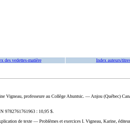
ex des vedettes-matière
Index auteurs/titre
 Karine Vigneau, professeure au Collège Ahuntsic. — Anjou (Québec) Cana
BN
9782761761963 :
10,95 $
.
ication de texte — Problèmes et exercices I. Vigneau, Karine, éditeur in