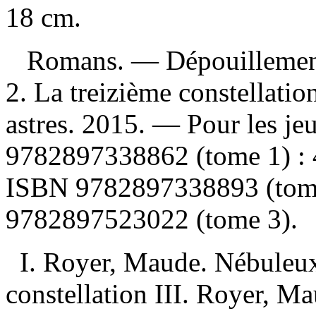
18 cm.
Romans. —
Dépouillemen
2. La treizième constellatio
astres. 2015. — Pour les je
9782897338862 (tome 1) :
ISBN
9782897338893 (tome
9782897523022 (tome 3)
.
I. Royer, Maude. Nébuleux
constellation III. Royer, Ma